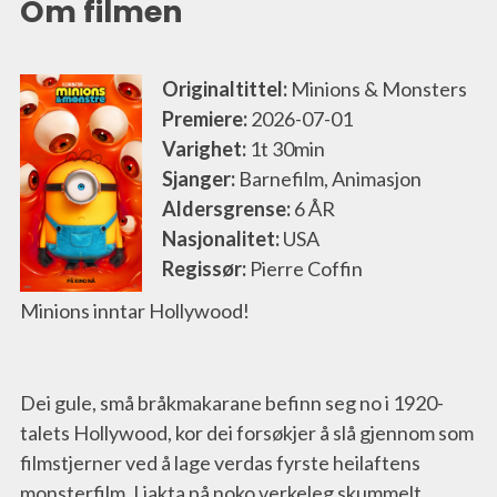
Om filmen
Originaltittel:
Minions & Monsters
Premiere:
2026-07-01
Varighet:
1t 30min
Sjanger:
Barnefilm, Animasjon
Aldersgrense:
6 ÅR
Nasjonalitet:
USA
Regissør:
Pierre Coffin
Minions inntar Hollywood!
Dei gule, små bråkmakarane befinn seg no i 1920-
talets Hollywood, kor dei forsøkjer å slå gjennom som 
filmstjerner ved å lage verdas fyrste heilaftens 
monsterfilm. I jakta på noko verkeleg skummelt 