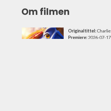
Om filmen
Originaltittel:
Charli
Premiere:
2026-07-17
Varighet:
1t 35min
Sjanger:
Barnefilm, A
Aldersgrense:
6
Nasjonalitet:
Canada
Regissør:
Shea Wage