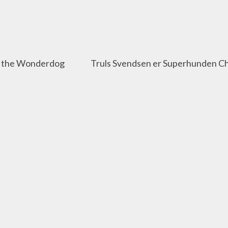
e the Wonderdog
Truls Svendsen er Superhunden Ch
Den sjenerte guten Danny får livet
utviklar superkrefter og blir til d
nimasjon
sett!

Danny lever i si eiga fantasiverd, 
man
Charlie brått blir bortført av romv
som den spektakulære Superhunden
Medan Charlie blir ein global sens
meir. Populariteten dreg Charlie bo
maktpersonar som vil utnytte han.
