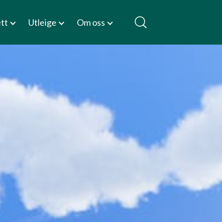
ett
Utleige
Om oss