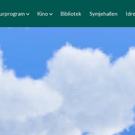
turprogram
Kino
Bibliotek
Symjehallen
Idr