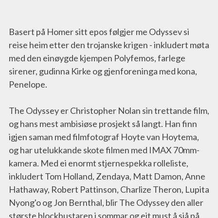
Basert på Homer sitt epos følgjer me Odyssev si 
reise heim etter den trojanske krigen - inkludert møta 
med den einøygde kjempen Polyfemos, farlege 
sirener, gudinna Kirke og gjenforeninga med kona, 
Penelope.

The Odyssey er Christopher Nolan sin trettande film, 
og hans mest ambisiøse prosjekt så langt. Han finn 
igjen saman med filmfotograf Hoyte van Hoytema, 
og har utelukkande skote filmen med IMAX 70mm-
kamera. Med ei enormt stjernespekka rolleliste, 
inkludert Tom Holland, Zendaya, Matt Damon, Anne 
Hathaway, Robert Pattinson, Charlize Theron, Lupita 
Nyong'o og Jon Bernthal, blir The Odyssey den aller 
største blockbustaren i sommar og eit must å sjå på 