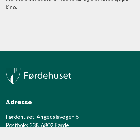
kino.
Adresse
Førdehuset, Angedalsvegen 5
Postboks 338, 6802 Førde