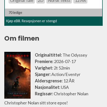
Original Tale
2D
Norsk Tekst
12 ÅR
70 ledige
Kjøp eBill. Resepsjonen er stengd
Om filmen
Originaltittel:
The Odyssey
Premiere:
2026-07-17
Varighet:
2t 52min
Sjanger:
Action/Eventyr
Aldersgrense:
12 ÅR
Nasjonalitet:
USA
Regissør:
Christopher Nolan
Christopher Nolan sitt store epos!