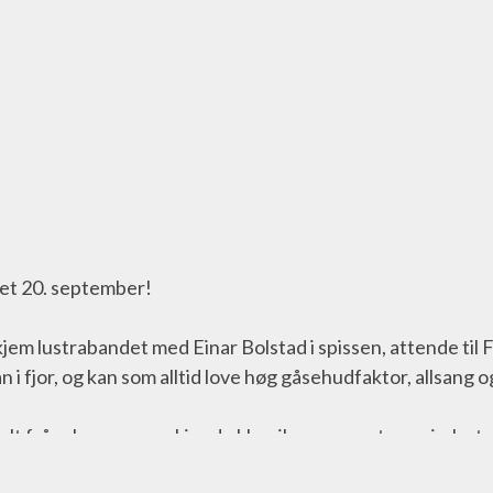
set 20. september!
 kjem lustrabandet med Einar Bolstad i spissen, attende til 
 i fjor, og kan som alltid love høg gåsehudfaktor, allsang o
lt frå salmar, opera, kjende klassikarar, country og irske 