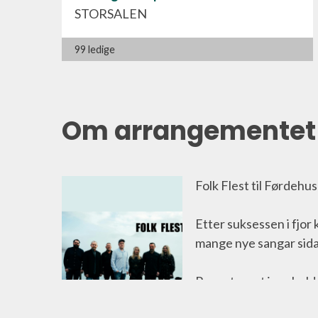
STORSALEN
99 ledige
Om arrangementet
Folk Flest til Førdehu
Etter suksessen i fjor
mange nye sangar sidan
Repertoaret inneheld a