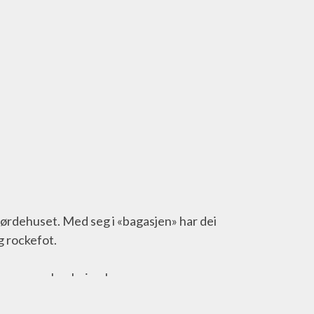
Førdehuset. Med seg i «bagasjen» har dei 
g rockefot.
tonar og nokre heimelaga sangar.