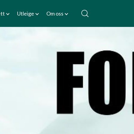
ett
Utleige
Om oss