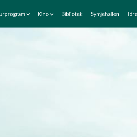
turprogram
Kino
Bibliotek
Symjehallen
Idr