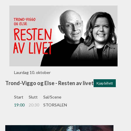
Laurdag
10. oktober
Trond-Viggo og Else - Resten av livet
Kjøp billett
Start
Slutt
Sal/Scene
19:00
20:30
STORSALEN