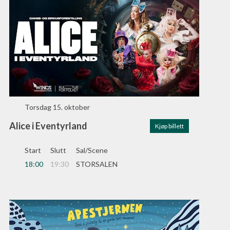
Torsdag
15. oktober
Alice i Eventyrland
Kjøp billett
Start
Slutt
Sal/Scene
18:00
19:30
STORSALEN