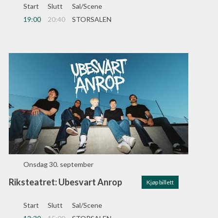
Start
Slutt
Sal/Scene
19:00
20:40
STORSALEN
Onsdag
30. september
Riksteatret: Ubesvart Anrop
Kjøp billett
Start
Slutt
Sal/Scene