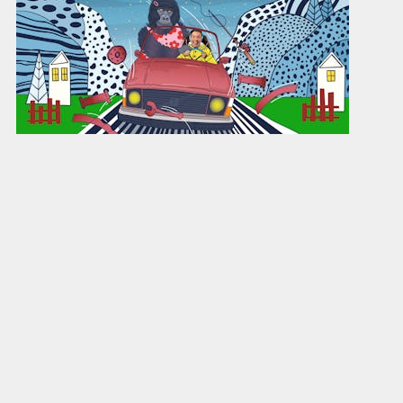
Onsdag
21. oktober
Riksteatret: Apestjernen
Kjøp billett
Start
Slutt
Sal/Scene
18:00
19:30
STORSALEN