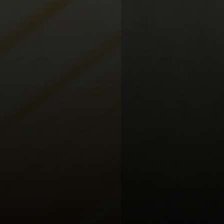
Riksteatret: Ubesvart
Anrop
Les meir/kjøp billett