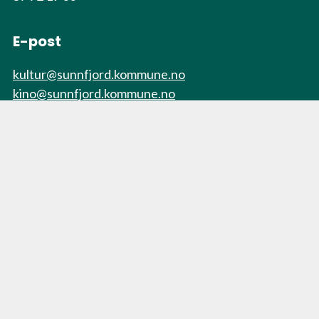
E-post
kultur@sunnfjord.kommune.no
kino@sunnfjord.kommune.no
Nyheitsbrev
Link
Førdehuset
Kino